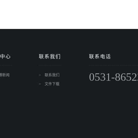
中心
联系我们
联系电话
0531-8652
博新闻
联系我们
文件下载