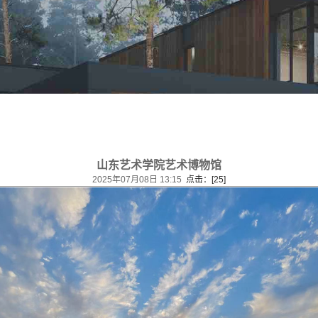
山东艺术学院艺术博物馆
2025年07月08日 13:15
点击：[
25
]