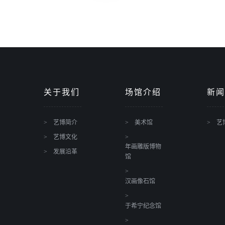
关于我们
场馆介绍
新闻
艺博简介
美术馆
艺
艺博文化
年画雕版博物
发展沿革
馆
汉画像石馆
于希宁纪念馆