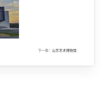
下一条：
山艺艺术博物馆