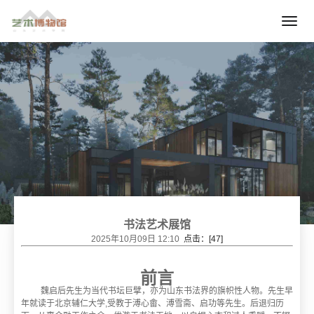
书法艺术展馆
2025年10月09日 12:10
点击：[
47
]
前言
魏启后先生为当代书坛巨擘，亦为山东书法界的旗帜性人物。先生早
年就读于北京辅仁大学,受教于溥心畬、溥雪斋、启功等先生。后退归历