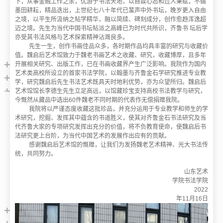
下，从事金融工作之余，优游于书法天地，以自娱心态和过人秉赋，不辍
墨田耕耘，精品迭出，上世纪七八十年代已蜚声中外书坛，晚岁更入自由
之境，以平生所汲纳之帖学精华，融以简牍、碑刻成分，创作愈趋浑逸超
迈之境。先生为当代中国书坛帖派之高峰已为时代共所识，齐鲁书 坛后学
亦受其书法风格与艺术探索精神沾溉良多。
先生一生，创作书画佳品众多，各时期作品均具丰富的研究与收藏价
值。魏启后艺术馆致力于魏老书画艺术之收藏、研究，收藏博厚，且多年
开展相关研究、出版工作，已在书画收藏界产生广泛影响。我院作为国内
艺术类高校所设立的首家书法学院，以翰墨与齐鲁金石学研究推进专业教
学，研究魏启后先生书法艺术既具天时地利优势，亦为众望所归。魏启后
艺术馆馆长李德生先生立足高远，以馆藏珍宝支持高校书法教学与研究，
今慨然从藏品中选出60件魏老不同时期的代表作无偿捐赠我院。
我院将以严谨态度收藏这批珍品，并充分运用于专业教学和师生的学
术研究，挖掘、发挥其中蕴含的书道胜义，使其对齐鲁金石书法研究及当
代齐鲁大家的专项研究发挥出充分的价值，将不负教育使命，使魏启后书
法研究更上台阶，为当代中国艺术的发展作出应有的贡献。
感谢魏启后艺术馆的慨赠，让我们为发扬魏老艺术精神、光大书法传
统，共同努力。
山东艺术
学院书法学院
2022
年11月16日