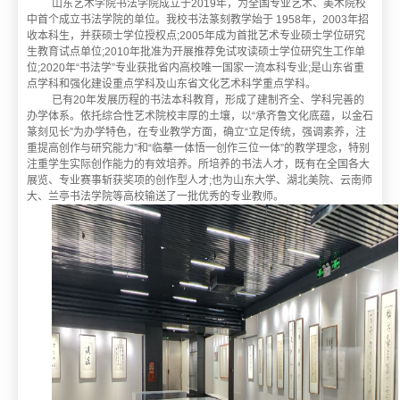
山东艺术学院书法学院成立于2019年，为全国专业艺术、美术院校
中首个成立书法学院的单位。我校书法篆刻教学始于 1958年，2003年招
收本科生，并获硕士学位授权点;2005年成为首批艺术专业硕士学位研究
生教育试点单位;2010年批准为开展推荐免试攻读硕士学位研究生工作单
位;2020年“书法学”专业获批省内高校唯一国家一流本科专业;是山东省重
点学科和强化建设重点学科及山东省文化艺术科学重点学科。
已有20年发展历程的书法本科教育，形成了建制齐全、学科完善的
办学体系。依托综合性艺术院校丰厚的土壤，以“承齐鲁文化底蕴，以金石
篆刻见长”为办学特色，在专业教学方面，确立“立足传统，强调素养，注
重提高创作与研究能力”和“临摹一体悟一创作三位一体”的教学理念，特别
注重学生实际创作能力的有效培养。所培养的书法人才，既有在全国各大
展览、专业赛事斩获奖项的创作型人才;也为山东大学、湖北美院、云南师
大、兰亭书法学院等高校输送了一批优秀的专业教师。