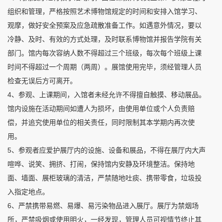
组织和管理，严格按照艺术博物馆规定的时间和安排入馆学习、
观摩，做好安全预案及应急疏散准备工作。如遇意外情况，要以
冷静、及时、有效的方式处理，及时联系博物馆并报告学院有关
部门。馆内每次容纳人数不得超过三个班级，每次每个班级上课
时间不得超过一个周期（两周）。展馆使用完毕，须经管理人员
检查无误后方可离开。
4、参观、上课期间，入馆者未经允许不得擅自触摸、移动展品。
馆内设施在活动期间如遭人为损坏，由使用单位或个人负责赔
偿，并追究使用单位的相关责任，同时限制其本学期内再次使
用。
5、参观者应爱护展厅内的设施、设备和展品，不得在展厅内大声
喧哗、说笑、拥挤、打闹，保持馆内安静及环境整洁。保持地
面、墙面、展柜玻璃的清洁，严禁随地吐痰、携带零食，垃圾投
入指定地点。
6、严禁携带易燃、易爆、易污染物品进入展厅。展厅为禁烟场
所，严禁吸烟或使用明火，一经发现，管理人员可视情节终止其