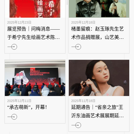
山艺美术馆元旦假期参观
展览预告 | 致敬
指南
艺术学院美术学
教师作品展即将启
2025年12月23日
2025年12月18日
展览预告｜问梅消息——
楮墨留痕：赵玉
于希宁先生绘画艺术陈列
术作品捐赠展，
展即将开始！
馆见！