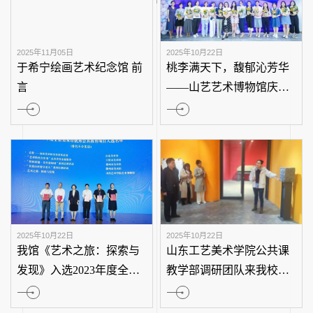
正在展出|各界人士相继参
正在展出|王沂东
观“省亲之旅”王沂东油画
旅”艺术作品展
艺术展
2025年11月05日
2025年10月22日
于希宁绘画艺术纪念馆 前
桃李满天下，馥
言
——山艺艺术博
教师节特别活动